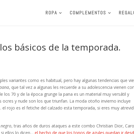
ROPA
COMPLEMENTOS
REGAL
los básicos de la temporada.
ples variantes como es habitual, pero hay algunas tendencias que vi
 pana
, que tal vez a algunas les recuerde a su adolescencia vienen co
e los 70 y de la época grunge la pana es un material muy versátil y
s ocres y nude son los que triunfan. La moda otoño invierno incluye
 el rojo es el fetiche del calzado esta temporada, si eres muy atrevi
 negro
, tras años de duros ataques a este combo Christian Dior, Caro
 si ellos lo dicen…
el hecho de que los tonos de azules puedan ir des