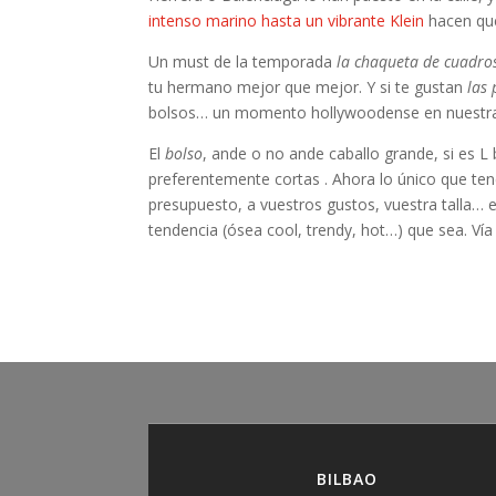
intenso marino hasta un vibrante Klein
hacen que
Un must de la temporada
la chaqueta de cuadros
tu hermano mejor que mejor. Y si te gustan
las
bolsos… un momento hollywoodense en nuestras 
El
bolso
, ande o no ande caballo grande, si es L 
preferentemente cortas . Ahora lo único que te
presupuesto, a vuestros gustos, vuestra talla… e
tendencia (ósea cool, trendy, hot…) que sea. Ví
BILBAO