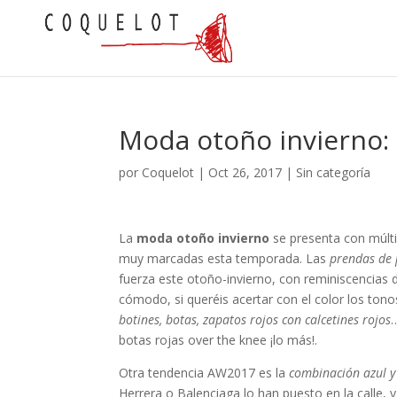
Moda otoño invierno: 
por
Coquelot
|
Oct 26, 2017
|
Sin categoría
La
moda otoño invierno
se presenta con múlti
muy marcadas esta temporada. Las
prendas de
fuerza este otoño-invierno, con reminiscencias d
cómodo, si queréis acertar con el color los tono
botines, botas, zapatos rojos con calcetines rojos
…
botas rojas over the knee ¡lo más!.
Otra tendencia AW2017 es la
combinación azul y
Herrera o Balenciaga lo han puesto en la calle, y