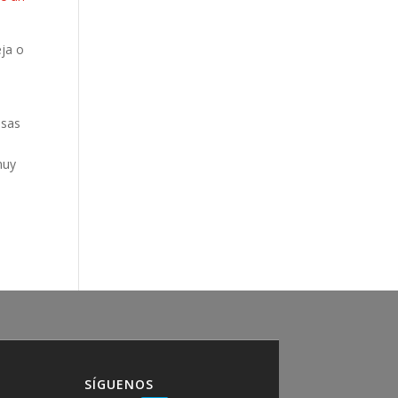
eja o
asas
muy
SÍGUENOS