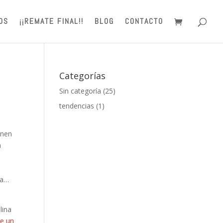
OS
¡¡REMATE FINAL!!
BLOG
CONTACTO
Categorías
Sin categoría
(25)
tendencias
(1)
enen
n
da…
lina
de un