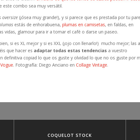
 este combo sea muy versátil.
 oversize
(¡ósea muy grande!), y si parece que es prestada por tu par
 plumas
estás de enhorabuena,
plumas en camisetas
, en faldas, en
vidas, glamour para ir a tomar el café o darse un paseo.
bien, si es XL mejor y si es XXL (¡ojo con llenarlo!) mucho mejor; las 
néis que hacer es
adaptar todas estas tendencias
a vuestro
n definitiva copiad lo que os guste y olvidad lo que no os guste por 
a
Vogue
. Fotografía: Diego Anciano en
Collage Vintage
.
COQUELOT STOCK