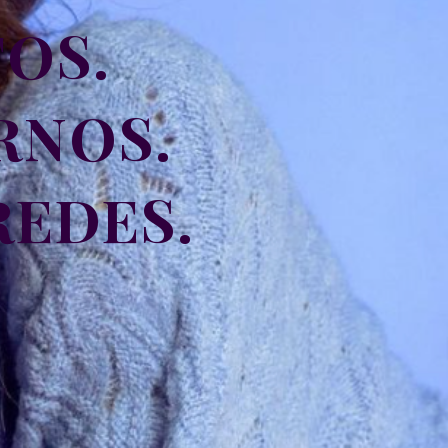
OS.
RNOS.
REDES.