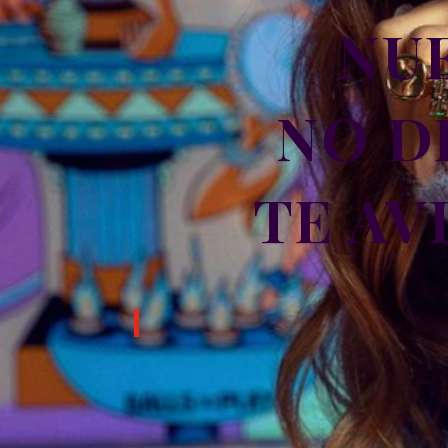
NU
NO D
TE AV